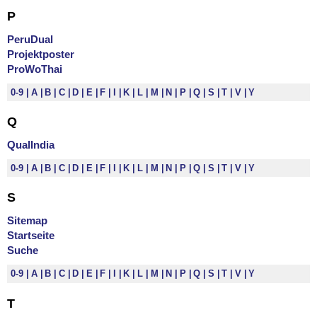
P
PeruDual
Projektposter
ProWoThai
0-9
A
B
C
D
E
F
I
K
L
M
N
P
Q
S
T
V
Y
Q
QualIndia
0-9
A
B
C
D
E
F
I
K
L
M
N
P
Q
S
T
V
Y
S
Sitemap
Startseite
Suche
0-9
A
B
C
D
E
F
I
K
L
M
N
P
Q
S
T
V
Y
T