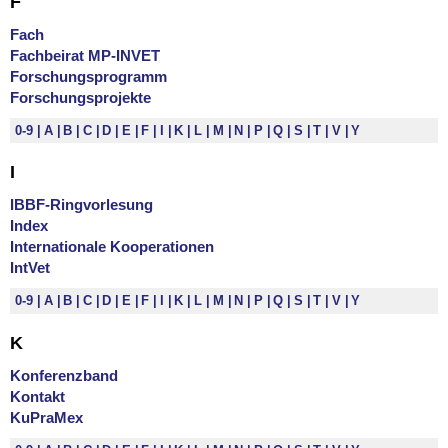
F
Fach
Fachbeirat MP-INVET
Forschungsprogramm
Forschungsprojekte
0-9
A
B
C
D
E
F
I
K
L
M
N
P
Q
S
T
V
Y
I
IBBF-Ringvorlesung
Index
Internationale Kooperationen
IntVet
0-9
A
B
C
D
E
F
I
K
L
M
N
P
Q
S
T
V
Y
K
Konferenzband
Kontakt
KuPraMex