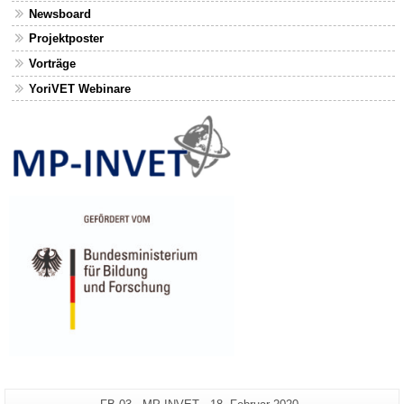
Newsboard
Projektposter
Vorträge
YoriVET Webinare
Zusätzliche
Seiten-
Letzte