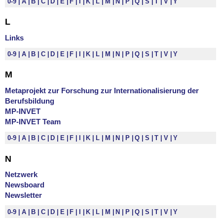
0-9
A
B
C
D
E
F
I
K
L
M
N
P
Q
S
T
V
Y
L
Links
0-9
A
B
C
D
E
F
I
K
L
M
N
P
Q
S
T
V
Y
M
Metaprojekt zur Forschung zur Internationalisierung der
Berufsbildung
MP-INVET
MP-INVET Team
0-9
A
B
C
D
E
F
I
K
L
M
N
P
Q
S
T
V
Y
N
Netzwerk
Newsboard
Newsletter
0-9
A
B
C
D
E
F
I
K
L
M
N
P
Q
S
T
V
Y