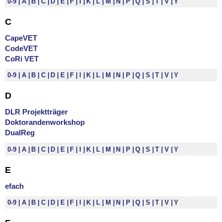
0-9
A
B
C
D
E
F
I
K
L
M
N
P
Q
S
T
V
Y
C
CapeVET
CodeVET
CoRi VET
0-9
A
B
C
D
E
F
I
K
L
M
N
P
Q
S
T
V
Y
D
DLR Projektträger
Doktorandenworkshop
DualReg
0-9
A
B
C
D
E
F
I
K
L
M
N
P
Q
S
T
V
Y
E
efach
0-9
A
B
C
D
E
F
I
K
L
M
N
P
Q
S
T
V
Y