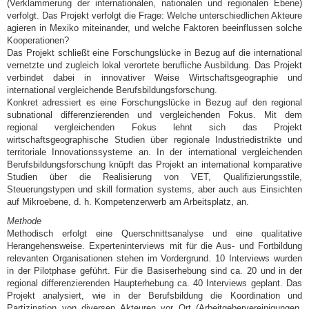
(Verklammerung der internationalen, nationalen und regionalen Ebene)
verfolgt. Das Projekt verfolgt die Frage: Welche unterschiedlichen Akteure
agieren in Mexiko miteinander, und welche Faktoren beeinflussen solche
Kooperationen?
Das Projekt schließt eine Forschungslücke in Bezug auf die international
vernetzte und zugleich lokal verortete berufliche Ausbildung. Das Projekt
verbindet dabei in innovativer Weise Wirtschaftsgeographie und
international vergleichende Berufsbildungsforschung.
Konkret adressiert es eine Forschungslücke in Bezug auf den regional
subnational differenzierenden und vergleichenden Fokus. Mit dem
regional vergleichenden Fokus lehnt sich das Projekt
wirtschaftsgeographische Studien über regionale Industriedistrikte und
territoriale Innovationssysteme an. In der international vergleichenden
Berufsbildungsforschung knüpft das Projekt an international komparative
Studien über die Realisierung von VET, Qualifizierungsstile,
Steuerungstypen und skill formation systems, aber auch aus Einsichten
auf Mikroebene, d. h. Kompetenzerwerb am Arbeitsplatz, an.
Methode
Methodisch erfolgt eine Querschnittsanalyse und eine qualitative
Herangehensweise. Experteninterviews mit für die Aus- und Fortbildung
relevanten Organisationen stehen im Vordergrund. 10 Interviews wurden
in der Pilotphase geführt. Für die Basiserhebung sind ca. 20 und in der
regional differenzierenden Haupterhebung ca. 40 Interviews geplant. Das
Projekt analysiert, wie in der Berufsbildung die Koordination und
Partizipation von diversen Akteuren vor Ort (Arbeitgebervereinigungen,