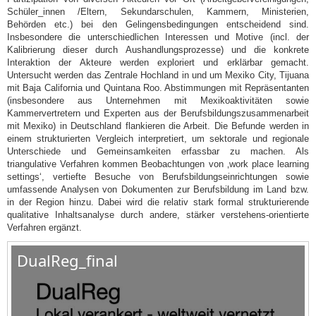
Schüler_innen /Eltern, Sekundarschulen, Kammern, Ministerien,
Behörden etc.) bei den Gelingensbedingungen entscheidend sind.
Insbesondere die unterschiedlichen Interessen und Motive (incl. der
Kalibrierung dieser durch Aushandlungsprozesse) und die konkrete
Interaktion der Akteure werden exploriert und erklärbar gemacht.
Untersucht werden das Zentrale Hochland in und um Mexiko City, Tijuana
mit Baja California und Quintana Roo. Abstimmungen mit Repräsentanten
(insbesondere aus Unternehmen mit Mexikoaktivitäten sowie
Kammervertretern und Experten aus der Berufsbildungszusammenarbeit
mit Mexiko) in Deutschland flankieren die Arbeit. Die Befunde werden in
einem strukturierten Vergleich interpretiert, um sektorale und regionale
Unterschiede und Gemeinsamkeiten erfassbar zu machen. Als
triangulative Verfahren kommen Beobachtungen von ‚work place learning
settings‘, vertiefte Besuche von Berufsbildungseinrichtungen sowie
umfassende Analysen von Dokumenten zur Berufsbildung im Land bzw.
in der Region hinzu. Dabei wird die relativ stark formal strukturierende
qualitative Inhaltsanalyse durch andere, stärker verstehens-orientierte
Verfahren ergänzt.