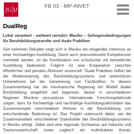
Zum
Johannes
FB 03 - MP-INVET
Inhalt
Gutenberg-
springen
Universität
Mainz
DualReg
Lokal verankert - weltweit vernetzt: Mexiko – Gelingensbedingungen
für Berufsbildungstransfer und duale Praktiken
Seit mehreren Dekaden zeigt sich in Mexiko ein steigendes Interesse an
einer hochwertigen Ausbildung. Damit auch praxisrelevante Kompetenzen
vermittelt werden, ist die Kombination von schulischer mit betrieblicher
Ausbildung bedeutend. Folglich ist eine Kooperation zwischen
öffentlichen und privaten Akteuren essenziell. Duale Praktiken helfen bei
der Modernisierung des Berufsbildungssystems und unterstützen
Unternehmen bei der Generierung von Fachkräften. In diesem
Zusammenhang hat die mexikanische Regierung ein Modell dualer
Berufsbildung eingeführt und begonnen, dieses in verschiedenen
Regionen Mexikos umzusetzen. Internationale Forschungsbefunde
zeigen, dass für hochwertige und nachhaltige Ausbildungsaktivitäten das
Zusammenspiel verschiedener Akteure in der Berufsbildung von
entscheidender Bedeutung ist. Das Projekt untersucht daher, wie die
Zusammenarbeit verschiedener Stakeholder des Berufsbildungssystems
in Mexiko erfolgt. Dabei wird eine regionale Sichtweise auf Industrie und
Tourismuswirtschaft sowie zugleich ein multiskalarer Ansatz