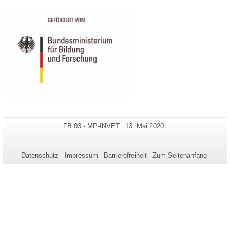
Zusätzliche
Seiten-
Letzte
FB 03 - MP-INVET
13. Mai 2020
Name:
Aktualisierung:
Informationen
zu
Datenschutz
Impressum
Barrierefreiheit
Zum Seitenanfang
dieser
Seite