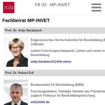
Zum
Johannes
FB 03 - MP-INVET
Inhalt
Gutenberg-
springen
Universität
Mainz
Fachbeirat MP-INVET
Prof. Dr. Antje Barabasch
Eidgenössisches Hochschulinstitut für Berufsbildung 
Zollikofen
Leiterin Forschungsschwerpunkt „Lehren und Lernen in
Berufsbildung“
antje.barabasch@ehb.swiss
Prof. Dr. Hubert Ertl
Bundesinstitut für Berufsbildung (BiBB)
Forschungsdirektor, Ständiger Vertreter des Präsidente
zugleich Professur für Berufsbildungsforschung
ertl@bibb.de