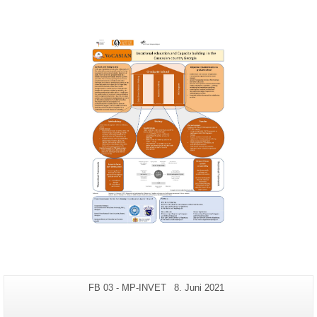
Zusätzliche
Seiten-
Letzte
FB 03 - MP-INVET
8. Juni 2021
Name:
Aktualisierung:
Informationen