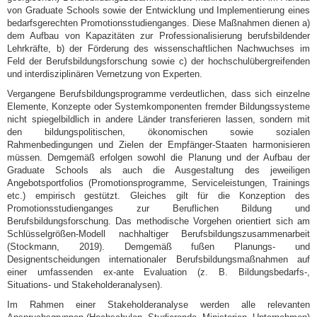
von Graduate Schools sowie der Entwicklung und Implementierung eines
bedarfsgerechten Promotionsstudienganges. Diese Maßnahmen dienen a)
dem Aufbau von Kapazitäten zur Professionalisierung berufsbildender
Lehrkräfte, b) der Förderung des wissenschaftlichen Nachwuchses im
Feld der Berufsbildungsforschung sowie c) der hochschulübergreifenden
und interdisziplinären Vernetzung von Experten.
Vergangene Berufsbildungsprogramme verdeutlichen, dass sich einzelne
Elemente, Konzepte oder Systemkomponenten fremder Bildungssysteme
nicht spiegelbildlich in andere Länder transferieren lassen, sondern mit
den bildungspolitischen, ökonomischen sowie sozialen
Rahmenbedingungen und Zielen der Empfänger-Staaten harmonisieren
müssen. Demgemäß erfolgen sowohl die Planung und der Aufbau der
Graduate Schools als auch die Ausgestaltung des jeweiligen
Angebotsportfolios (Promotionsprogramme, Serviceleistungen, Trainings
etc.) empirisch gestützt. Gleiches gilt für die Konzeption des
Promotionsstudienganges zur Beruflichen Bildung und
Berufsbildungsforschung. Das methodische Vorgehen orientiert sich am
Schlüsselgrößen-Modell nachhaltiger Berufsbildungszusammenarbeit
(Stockmann, 2019). Demgemäß fußen Planungs- und
Designentscheidungen internationaler Berufsbildungsmaßnahmen auf
einer umfassenden ex-ante Evaluation (z. B. Bildungsbedarfs-,
Situations- und Stakeholderanalysen).
Im Rahmen einer Stakeholderanalyse werden alle relevanten