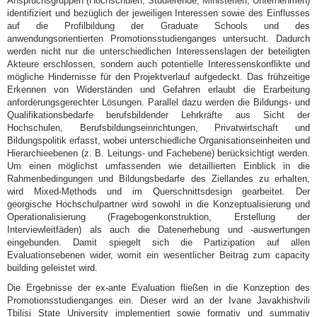
Anspruchsgruppen (Hochschulen, Studierende, Ministerien, Unternehmen)
identifiziert und bezüglich der jeweiligen Interessen sowie des Einflusses
auf die Profilbildung der Graduate Schools und des
anwendungsorientierten Promotionsstudienganges untersucht. Dadurch
werden nicht nur die unterschiedlichen Interessenslagen der beteiligten
Akteure erschlossen, sondern auch potentielle Interessenskonflikte und
mögliche Hindernisse für den Projektverlauf aufgedeckt. Das frühzeitige
Erkennen von Widerständen und Gefahren erlaubt die Erarbeitung
anforderungsgerechter Lösungen. Parallel dazu werden die Bildungs- und
Qualifikationsbedarfe berufsbildender Lehrkräfte aus Sicht der
Hochschulen, Berufsbildungseinrichtungen, Privatwirtschaft und
Bildungspolitik erfasst, wobei unterschiedliche Organisationseinheiten und
Hierarchieebenen (z. B. Leitungs- und Fachebene) berücksichtigt werden.
Um einen möglichst umfassenden wie detaillierten Einblick in die
Rahmenbedingungen und Bildungsbedarfe des Ziellandes zu erhalten,
wird Mixed-Methods und im Querschnittsdesign gearbeitet. Der
georgische Hochschulpartner wird sowohl in die Konzeptualisierung und
Operationalisierung (Fragebogenkonstruktion, Erstellung der
Interviewleitfäden) als auch die Datenerhebung und -auswertungen
eingebunden. Damit spiegelt sich die Partizipation auf allen
Evaluationsebenen wider, womit ein wesentlicher Beitrag zum capacity
building geleistet wird.
Die Ergebnisse der ex-ante Evaluation fließen in die Konzeption des
Promotionsstudienganges ein. Dieser wird an der Ivane Javakhishvili
Tbilisi State University implementiert sowie formativ und summativ