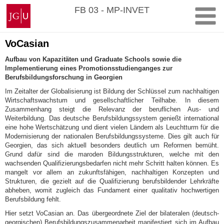
Zum
Johannes
FB 03 - MP-INVET
Inhalt
Gutenberg-
springen
Universität
Mainz
VoCasian
Aufbau von Kapazitäten und Graduate Schools sowie die
Implementierung eines Promotionsstudienganges zur
Berufsbildungsforschung in Georgien
Im Zeitalter der Globalisierung ist Bildung der Schlüssel zum nachhaltigen
Wirtschaftswachstum und gesellschaftlicher Teilhabe. In diesem
Zusammenhang steigt die Relevanz der beruflichen Aus- und
Weiterbildung. Das deutsche Berufsbildungssystem genießt international
eine hohe Wertschätzung und dient vielen Ländern als Leuchtturm für die
Modernisierung der nationalen Berufsbildungssysteme. Dies gilt auch für
Georgien, das sich aktuell besonders deutlich um Reformen bemüht.
Grund dafür sind die maroden Bildungsstrukturen, welche mit den
wachsenden Qualifizierungsbedarfen nicht mehr Schritt halten können. Es
mangelt vor allem an zukunftsfähigen, nachhaltigen Konzepten und
Strukturen, die gezielt auf die Qualifizierung berufsbildender Lehrkräfte
abheben, womit zugleich das Fundament einer qualitativ hochwertigen
Berufsbildung fehlt.
Hier setzt VoCasian an. Das übergeordnete Ziel der bilateralen (deutsch-
georgischen) Berufsbildungszusammenarbeit manifestiert sich im Aufbau