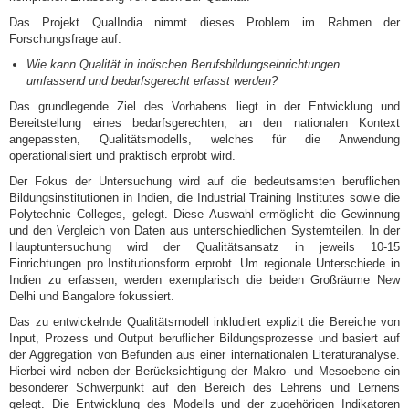
Das Projekt QualIndia nimmt dieses Problem im Rahmen der
Forschungsfrage auf:
Wie kann Qualität in indischen Berufsbildungseinrichtungen
umfassend und bedarfsgerecht erfasst werden?
Das grundlegende Ziel des Vorhabens liegt in der Entwicklung und
Bereitstellung eines bedarfsgerechten, an den nationalen Kontext
angepassten, Qualitätsmodells, welches für die Anwendung
operationalisiert und praktisch erprobt wird.
Der Fokus der Untersuchung wird auf die bedeutsamsten beruflichen
Bildungsinstitutionen in Indien, die Industrial Training Institutes sowie die
Polytechnic Colleges, gelegt. Diese Auswahl ermöglicht die Gewinnung
und den Vergleich von Daten aus unterschiedlichen Systemteilen. In der
Hauptuntersuchung wird der Qualitätsansatz in jeweils 10-15
Einrichtungen pro Institutionsform erprobt. Um regionale Unterschiede in
Indien zu erfassen, werden exemplarisch die beiden Großräume New
Delhi und Bangalore fokussiert.
Das zu entwickelnde Qualitätsmodell inkludiert explizit die Bereiche von
Input, Prozess und Output beruflicher Bildungsprozesse und basiert auf
der Aggregation von Befunden aus einer internationalen Literaturanalyse.
Hierbei wird neben der Berücksichtigung der Makro- und Mesoebene ein
besonderer Schwerpunkt auf den Bereich des Lehrens und Lernens
gelegt. Die Entwicklung des Modells und der zugehörigen Indikatoren