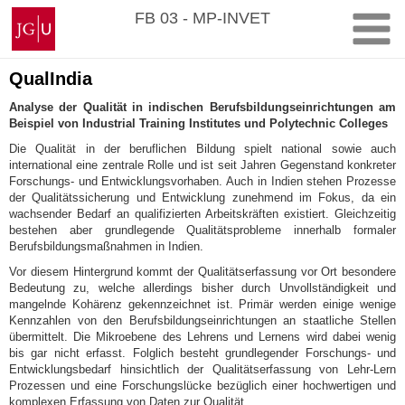
Zum
Johannes
FB 03 - MP-INVET
Inhalt
Gutenberg-
springen
Universität
Mainz
QualIndia
Analyse der Qualität in indischen Berufsbildungseinrichtungen am
Beispiel von Industrial Training Institutes und Polytechnic Colleges
Die Qualität in der beruflichen Bildung spielt national sowie auch
international eine zentrale Rolle und ist seit Jahren Gegenstand konkreter
Forschungs- und Entwicklungsvorhaben. Auch in Indien stehen Prozesse
der Qualitätssicherung und Entwicklung zunehmend im Fokus, da ein
wachsender Bedarf an qualifizierten Arbeitskräften existiert. Gleichzeitig
bestehen aber grundlegende Qualitätsprobleme innerhalb formaler
Berufsbildungsmaßnahmen in Indien.
Vor diesem Hintergrund kommt der Qualitätserfassung vor Ort besondere
Bedeutung zu, welche allerdings bisher durch Unvollständigkeit und
mangelnde Kohärenz gekennzeichnet ist. Primär werden einige wenige
Kennzahlen von den Berufsbildungseinrichtungen an staatliche Stellen
übermittelt. Die Mikroebene des Lehrens und Lernens wird dabei wenig
bis gar nicht erfasst. Folglich besteht grundlegender Forschungs- und
Entwicklungsbedarf hinsichtlich der Qualitätserfassung von Lehr-Lern
Prozessen und eine Forschungslücke bezüglich einer hochwertigen und
komplexen Erfassung von Daten zur Qualität.