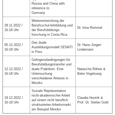
Russia and China with
reference to
Germany
Weiterentwicklung der
28.11.2022 /
Berufsschul-lehrbildung und
Dr. Irina Rommel
16-18 Uhr
der Berufsbildungs-
forschung in Costa Rica
Das duale
05.12.2022 /
Dr. Hans-Jürgen
Ausbildungsmodell SENATI
16-18 Uhr
Lindemann
in Peru
Gelingensbedingungen für
Berufsbildungstransfer und
12.12.2022 /
duale Praktiken: Eine
Natascha Röhrer &
16-18 Uhr
Untersuchung
Beke Vogelsang
verschiedener Akteure in
Mexiko
Soziale Repräsentation
nicht-akademischer Arbeit
19.12.2022 /
Claudia Hunink &
auf einem nicht beruflich
16-18 Uhr
Prof. Dr. Stefan Gold
strukturierten Arbeitsmarkt
am Beispiel Mexiko