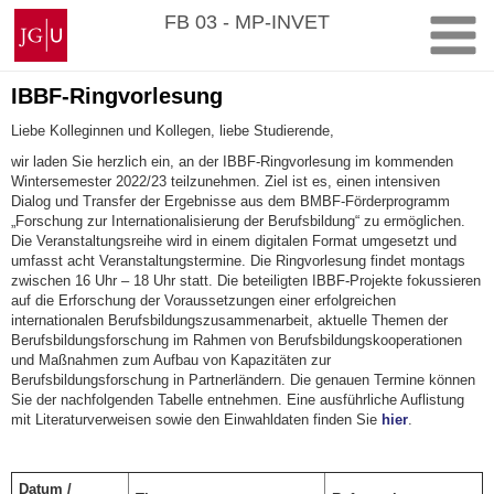
Zum
Johannes
FB 03 - MP-INVET
Inhalt
Gutenberg-
springen
Universität
Mainz
IBBF-Ringvorlesung
Liebe Kolleginnen und Kollegen, liebe Studierende,
wir laden Sie herzlich ein, an der IBBF-Ringvorlesung im kommenden
Wintersemester 2022/23 teilzunehmen. Ziel ist es, einen intensiven
Dialog und Transfer der Ergebnisse aus dem BMBF-Förderprogramm
„Forschung zur Internationalisierung der Berufsbildung“ zu ermöglichen.
Die Veranstaltungsreihe wird in einem digitalen Format umgesetzt und
umfasst acht Veranstaltungstermine. Die Ringvorlesung findet montags
zwischen 16 Uhr – 18 Uhr statt. Die beteiligten IBBF-Projekte fokussieren
auf die Erforschung der Voraussetzungen einer erfolgreichen
internationalen Berufsbildungszusammenarbeit, aktuelle Themen der
Berufsbildungsforschung im Rahmen von Berufsbildungskooperationen
und Maßnahmen zum Aufbau von Kapazitäten zur
Berufsbildungsforschung in Partnerländern. Die genauen Termine können
Sie der nachfolgenden Tabelle entnehmen. Eine ausführliche Auflistung
mit Literaturverweisen sowie den Einwahldaten finden Sie
hier
.
Datum /