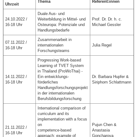
Thema
Referent:innen
Uhrzeit
Duale Aus- und
24.10.2022 /
Weiterbildung in Mittel- und
Prof. Dr. Dr. h. c.
16-18 Uhr
Osteuropa: Potenziale und
Michael Gessler
Handlungsbedarfe
Zusammenarbeit in
07.11.2022 /
internationalen
Julia Regel
16-18 Uhr
Forschungsteams
Progressing Work-based
Learning of TVET System
in Thailand (ProWoThai) -
14.11.2022 /
Ein entwicklungs-
Dr. Barbara Hupfer &
16-18 Uhr
förderliches
Siriphorn Schlattmann
Handlungsforschungsprojekt
in der internationalen
Berufsbildungsforschung
International comparison of
curriculum and its
implementation with a focus
on
Pujun Chen &
21.11.2022 /
competence-based
Anastasia
16-18 Uhr
approach: example of
Goncharova