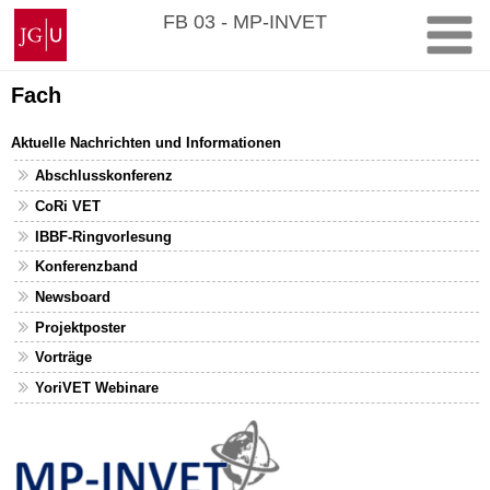
Zum
Johannes
FB 03 - MP-INVET
Inhalt
Gutenberg-
springen
Universität
Mainz
Fach
Aktuelle Nachrichten und Informationen
Abschlusskonferenz
CoRi VET
IBBF-Ringvorlesung
Konferenzband
Newsboard
Projektposter
Vorträge
YoriVET Webinare