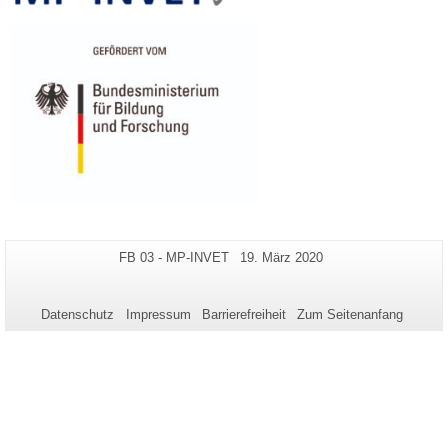
Zusätzliche
Seiten-
Letzte
FB 03 - MP-INVET
19. März 2020
Name:
Aktualisierung:
Informationen
zu
Datenschutz
Impressum
Barrierefreiheit
Zum Seitenanfang
dieser
Seite