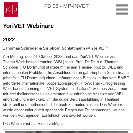
Zum
Johannes
FB 03 - MP-INVET
Inhalt
Gutenberg-
springen
Universität
Mainz
YoriVET Webinare
2022
„Thomas Schröder & Siriphorn Schlattmann @ YoriVET"
Am Montag, den 24. Oktober 2022 fand das YoriVET Webinar zum
Thema Work-based Learning (WBL) statt. Prof. Dr. Dr. h.c. Thomas
Schröder (TU Dortmund) startete mit einem Theorie-Input zu WBL und
internationalen Praktiken. Im Anschluss daran gab Siriphorn Schlattmann
(ebenfalls TU Dortmund) einen umfangreichen Einblick in das vom BMBF
geförderte internationale Kooperationsprojekt ProWoThai - „Progressing
Work-based Learning of TVET System in Thailand“, welches zusammen
mit drei thailändischen Universitäten zukunftsfähige Ansätze von WBL
erforscht und entwickelt, um die duale Berufsausbildung in Thailand
strukturell und methodisch-didaktisch zu modernisieren. Das Webinar
wurde abgerundet durch spannende Fragen der Teilnehmenden, welche
von den Vortragenden ausführlich beantwortet wurden.
Das Webinar ist als Video verfügbar.