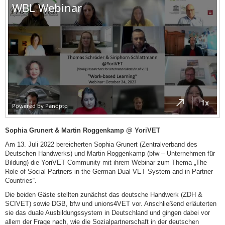
Sophia Grunert & Martin Roggenkamp @ YoriVET
Am 13. Juli 2022 bereicherten Sophia Grunert (Zentralverband des
Deutschen Handwerks) und Martin Roggenkamp (bfw – Unternehmen für
Bildung) die YoriVET Community mit ihrem Webinar zum Thema „The
Role of Social Partners in the German Dual VET System and in Partner
Countries“.
Die beiden Gäste stellten zunächst das deutsche Handwerk (ZDH &
SCIVET) sowie DGB, bfw und unions4VET vor. Anschließend erläuterten
sie das duale Ausbildungssystem in Deutschland und gingen dabei vor
allem der Frage nach, wie die Sozialpartnerschaft in der deutschen