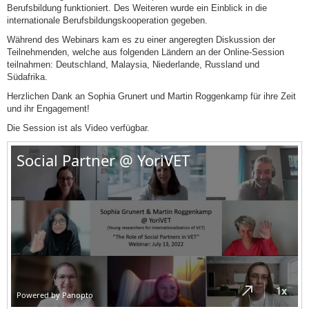
Berufsbildung funktioniert. Des Weiteren wurde ein Einblick in die
internationale Berufsbildungskooperation gegeben.
Während des Webinars kam es zu einer angeregten Diskussion der
Teilnehmenden, welche aus folgenden Ländern an der Online-Session
teilnahmen: Deutschland, Malaysia, Niederlande, Russland und
Südafrika.
Herzlichen Dank an Sophia Grunert und Martin Roggenkamp für ihre Zeit
und ihr Engagement!
Die Session ist als Video verfügbar.